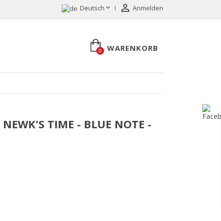


Deutsch
Anmelden
WARENKORB
0
- NEWK'S TIME - BLUE NOTE -