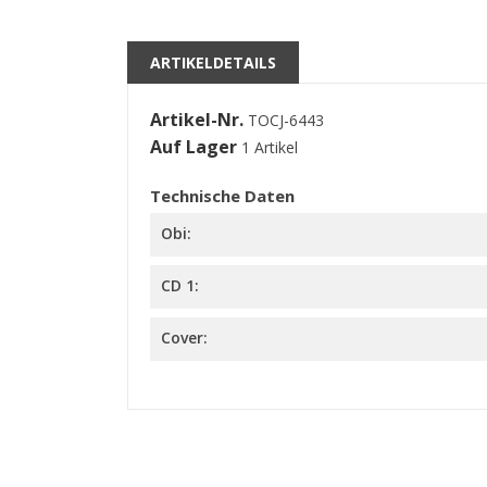
M
((l
Si
kö
ARTIKELDETAILS
Artikel-Nr.
TOCJ-6443
Auf Lager
1 Artikel
Technische Daten
Obi:
CD 1:
Cover: