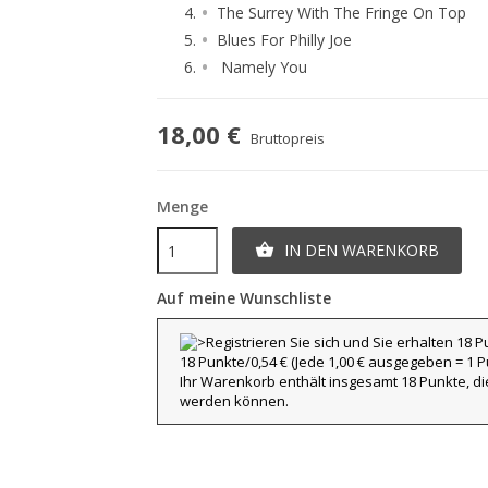
The Surrey With The Fringe On Top
Blues For Philly Joe
Namely You
18,00 €
Bruttopreis
Menge
IN DEN WARENKORB

Auf meine Wunschliste
18 Punkte/0,54 €
(Jede 1,00 € ausgegeben = 1 Pu
Ihr Warenkorb enthält insgesamt 18 Punkte, d
werden können.
title))
nmelden