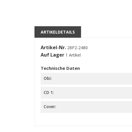
A
M
((l
Si
kö
ARTIKELDETAILS
Artikel-Nr.
28P2-2480
Auf Lager
1 Artikel
Technische Daten
Obi:
CD 1:
Cover: