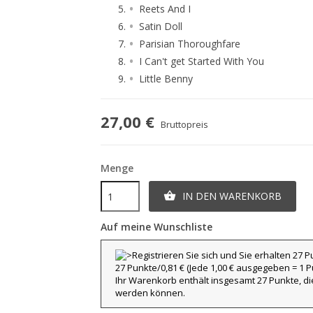
Reets And I
Satin Doll
Parisian Thoroughfare
I Can't get Started With You
Little Benny
27,00 €
Bruttopreis
Menge
IN DEN WARENKORB

Auf meine Wunschliste
27 Punkte/0,81 €
(Jede 1,00 € ausgegeben = 1 Pu
Ihr Warenkorb enthält insgesamt 27 Punkte, d
werden können.
title))