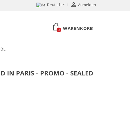


Deutsch
Anmelden
WARENKORB
0
BL
UD IN PARIS - PROMO - SEALED