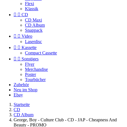
Flexi
Klassik


CD
CD Maxi
CD Album
Snappack


Video
Laserdisc


Kassette
Compact Cassette


Sonstiges
Flyer
Merchandise
Poster
Tourbücher
Zubehör
Neu im Shop
Ebay
Startseite
CD
CD Album
George, Boy - Culture Club - CD - JAP - Cheapness And
Beauty - PROMO