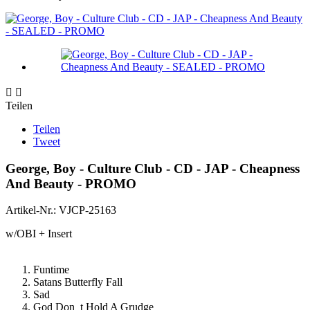


Teilen
Teilen
Tweet
George, Boy - Culture Club - CD - JAP - Cheapness
And Beauty - PROMO
Artikel-Nr.:
VJCP-25163
w/OBI + Insert
Funtime
Satans Butterfly Fall
Sad
God Don_t Hold A Grudge