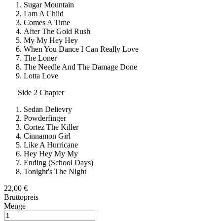
Sugar Mountain
I am A Child
Comes A Time
After The Gold Rush
My My Hey Hey
When You Dance I Can Really Love
The Loner
The Needle And The Damage Done
Lotta Love
Side 2 Chapter
Sedan Delievry
Powderfinger
Cortez The Killer
Cinnamon Girl
Like A Hurricane
Hey Hey My My
Ending (School Days)
Tonight's The Night
22,00 €
Bruttopreis
Menge