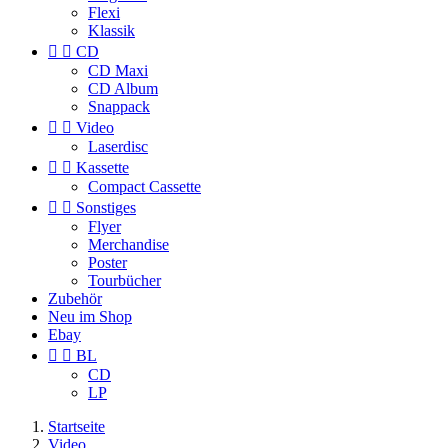
Flexi
Klassik


CD
CD Maxi
CD Album
Snappack


Video
Laserdisc


Kassette
Compact Cassette


Sonstiges
Flyer
Merchandise
Poster
Tourbücher
Zubehör
Neu im Shop
Ebay


BL
CD
LP
Startseite
Video