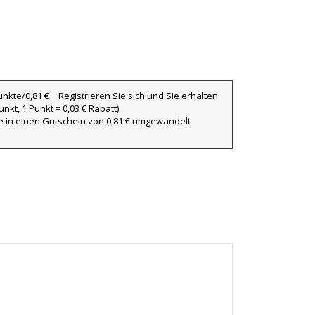
×
×
Registrieren Sie sich und Sie erhalten
×
nkt, 1 Punkt = 0,03 € Rabatt)
ie in einen Gutschein von 0,81 € umgewandelt
iste
)
)