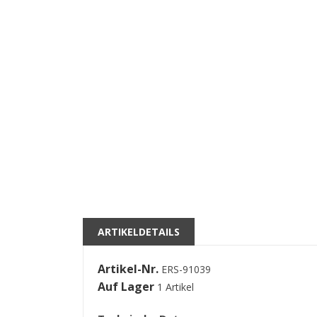
((
A
M
((l
Si
kö
ARTIKELDETAILS
Artikel-Nr.
ERS-91039
Auf Lager
1 Artikel