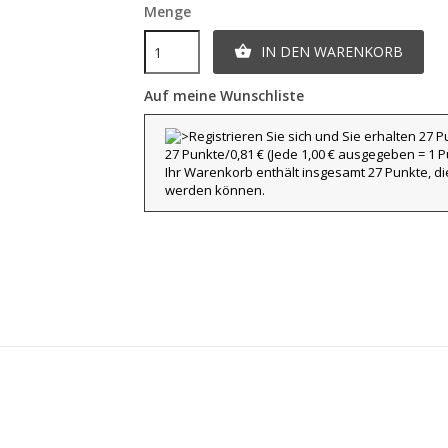
Menge
IN DEN WARENKORB

Auf meine Wunschliste
title))
nmelden
27 Punkte/0,81 €
(Jede 1,00 € ausgegeben = 1 Pu
eine Suchliste
Ihr Warenkorb enthält insgesamt 27 Punkte, d
abel))
e müssen angemeldet sein, um Artikel Ihrer Wunschliste hinzufügen zu
werden können.
nnen.
Erstelle eine neue L
add_circle_outline
((cancelText))
((loginText)
((cancelText))
((createText)