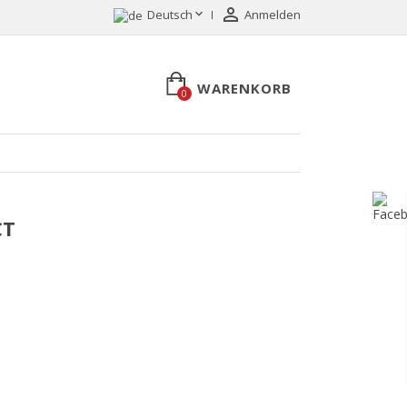


Deutsch
Anmelden
WARENKORB
0
CT