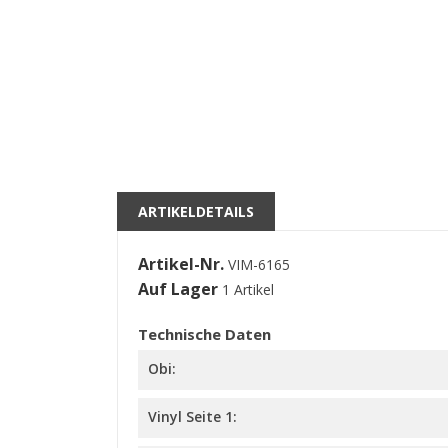
((
A
M
((l
Si
kö
ARTIKELDETAILS
Artikel-Nr.
VIM-6165
Auf Lager
1 Artikel
Technische Daten
Obi:
Vinyl Seite 1: