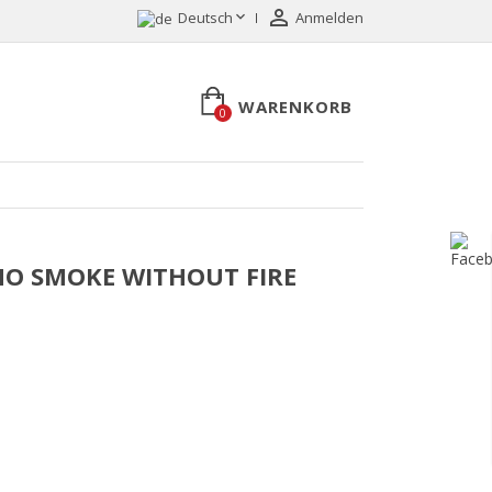


Deutsch
Anmelden
WARENKORB
0
- NO SMOKE WITHOUT FIRE