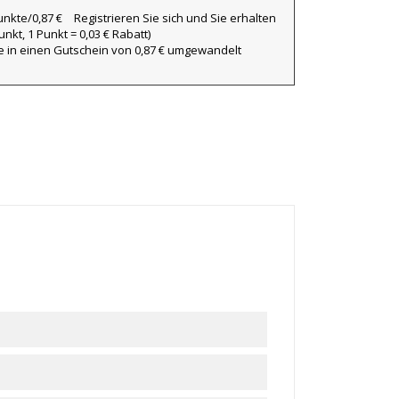
Registrieren Sie sich und Sie erhalten
nkt, 1 Punkt = 0,03 € Rabatt)
×
×
ie in einen Gutschein von 0,87 € umgewandelt
×
iste
)
)