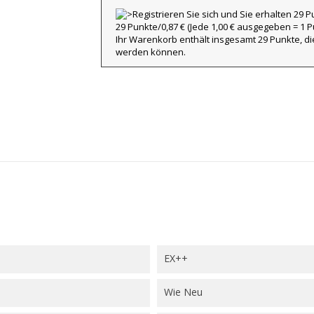
29 Punkte/0,87 €
(Jede 1,00 € ausgegeben = 1 Pu
title))
Ihr Warenkorb enthält insgesamt 29 Punkte, d
nmelden
werden können.
eine Suchliste
abel))
e müssen angemeldet sein, um Artikel Ihrer Wunschliste hinzufügen zu
nnen.
Erstelle eine neue L
add_circle_outline
((cancelText))
((loginText)
((cancelText))
((createText)
EX++
Wie Neu