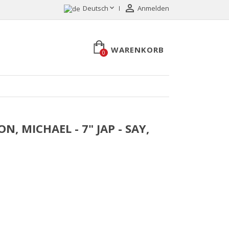


Deutsch
Anmelden
WARENKORB
0
, MICHAEL - 7" JAP - SAY,