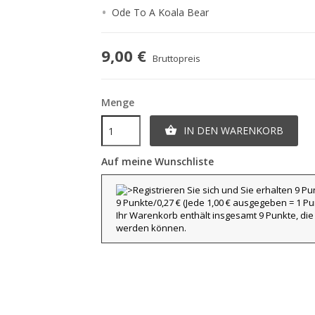
Ode To A Koala Bear
9,00 €
Bruttopreis
Menge
IN DEN WARENKORB

Auf meine Wunschliste
9 Punkte/0,27 €
(Jede 1,00 € ausgegeben = 1 Pun
Ihr Warenkorb enthält insgesamt 9 Punkte, die
werden können.
title))
nmelden
eine Suchliste
abel))
e müssen angemeldet sein, um Artikel Ihrer Wunschliste hinzufügen zu