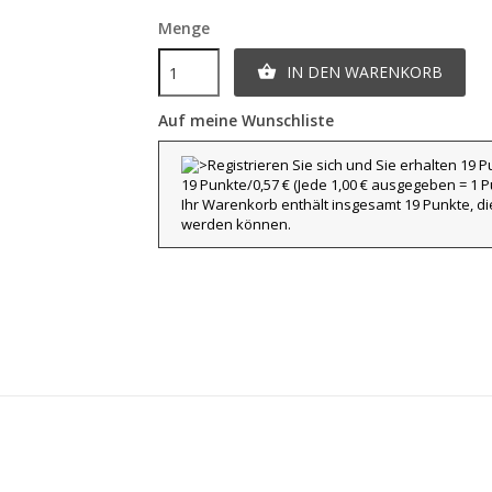
Menge
IN DEN WARENKORB

Auf meine Wunschliste
19 Punkte/0,57 €
(Jede 1,00 € ausgegeben = 1 Pu
Ihr Warenkorb enthält insgesamt 19 Punkte, d
werden können.
title))
nmelden
eine Suchliste
abel))
e müssen angemeldet sein, um Artikel Ihrer Wunschliste hinzufügen zu
nnen.
Erstelle eine neue L
add_circle_outline