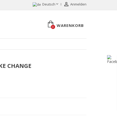


Deutsch
Anmelden
WARENKORB
0
LIKE CHANGE