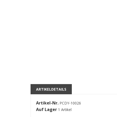
((
A
M
ARTIKELDETAILS
((l
Si
kö
Artikel-Nr.
PCDY-10026
Auf Lager
1 Artikel