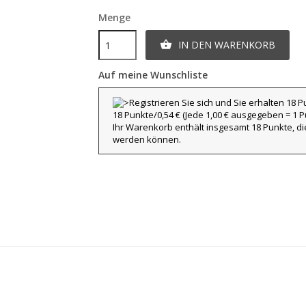
Menge
IN DEN WARENKORB

Auf meine Wunschliste
18 Punkte/0,54 €
(Jede 1,00 € ausgegeben = 1 Pu
Ihr Warenkorb enthält insgesamt 18 Punkte, d
werden können.
title))
nmelden
eine Suchliste
abel))
e müssen angemeldet sein, um Artikel Ihrer Wunschliste hinzufügen zu
nnen.
Erstelle eine neue L
add_circle_outline