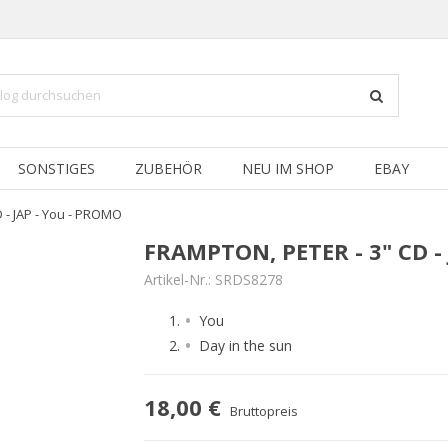
SONSTIGES
ZUBEHÖR
NEU IM SHOP
EBAY
D - JAP - You - PROMO
FRAMPTON, PETER - 3" CD -
Artikel-Nr.:
SRDS8278
You
Day in the sun
18,00 €
Bruttopreis