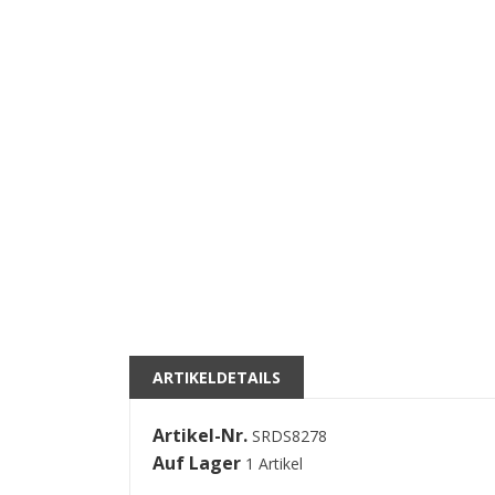
((
A
M
ARTIKELDETAILS
((l
Si
kö
Artikel-Nr.
SRDS8278
Auf Lager
1 Artikel