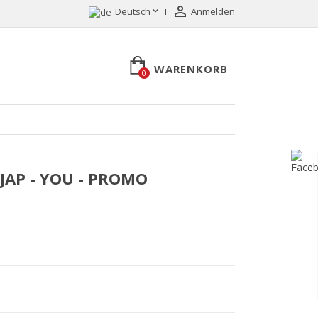


Deutsch
Anmelden
WARENKORB
0
 JAP - YOU - PROMO